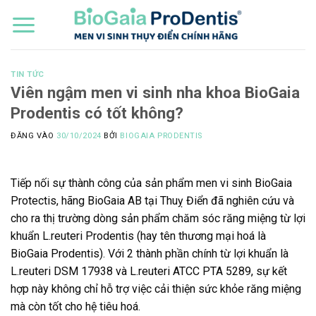
Bỏ
qua
nội
dung
TIN TỨC
Viên ngậm men vi sinh nha khoa BioGaia
Prodentis có tốt không?
ĐĂNG VÀO
30/10/2024
BỞI
BIOGAIA PRODENTIS
Tiếp nối sự thành công của sản phẩm men vi sinh BioGaia
Protectis, hãng BioGaia AB tại Thuỵ Điển đã nghiên cứu và
cho ra thị trường dòng sản phẩm chăm sóc răng miệng từ lợi
khuẩn L.reuteri Prodentis (hay tên thương mại hoá là
BioGaia Prodentis). Với 2 thành phần chính từ lợi khuẩn là
L.reuteri DSM 17938 và L.reuteri ATCC PTA 5289, sự kết
hợp này không chỉ hỗ trợ việc cải thiện sức khỏe răng miệng
mà còn tốt cho hệ tiêu hoá.