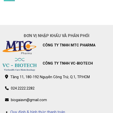
vi
Hệ
Không
khuẩn
thống
có
gây
nhà
bình
sâu
thuốc
luận
răng
Pharmacity
ở
ở
–
Hệ
trẻ
Điểm
thống
bán
nhà
BioGaia
thuốc
Prodentis
Long
ĐƠN VỊ NHẬP KHẨU VÀ PHÂN PHỐI
chính
Châu
hãng
–
trên
Điểm
CÔNG TY TNHH MTC PHARMA
toàn
bán
quốc
BioGaia
Prodentis
chính
hãng
trên
CÔNG TY TNHH VC-BIOTECH
toàn
quốc
Tầng 11, 180-192 Nguyễn Công Trứ, Q.1, TP.HCM
024.2222.2282
biogaiavn@gmail.com
Quy định & hình thức thanh toán