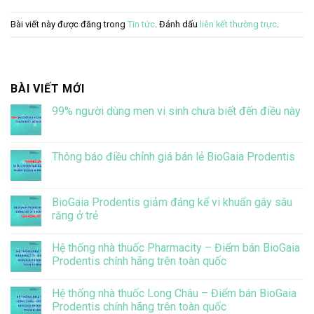
Bài viết này được đăng trong
Tin tức
. Đánh dấu
liên kết thường trực
.
BÀI VIẾT MỚI
99% người dùng men vi sinh chưa biết đến điều này
Không
có
bình
luận
Thông báo điều chỉnh giá bán lẻ BioGaia Prodentis
ở
99%
Không
người
có
dùng
bình
men
luận
BioGaia Prodentis giảm đáng kể vi khuẩn gây sâu
vi
ở
răng ở trẻ
sinh
Thông
chưa
báo
Không
biết
điều
có
đến
chỉnh
Hệ thống nhà thuốc Pharmacity – Điểm bán BioGaia
bình
điều
giá
luận
Prodentis chính hãng trên toàn quốc
này
bán
ở
lẻ
BioGaia
Không
BioGaia
Prodentis
có
Prodentis
Hệ thống nhà thuốc Long Châu – Điểm bán BioGaia
giảm
bình
đáng
luận
Prodentis chính hãng trên toàn quốc
kể
ở