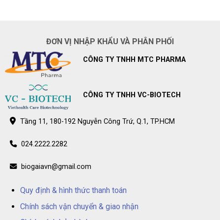
răng
Pharmacity
ở
ở
–
Hệ
trẻ
Điểm
thống
bán
nhà
BioGaia
thuốc
Prodentis
Long
ĐƠN VỊ NHẬP KHẨU VÀ PHÂN PHỐI
chính
Châu
hãng
–
trên
Điểm
CÔNG TY TNHH MTC PHARMA
toàn
bán
quốc
BioGaia
Prodentis
chính
hãng
trên
CÔNG TY TNHH VC-BIOTECH
toàn
quốc
Tầng 11, 180-192 Nguyễn Công Trứ, Q.1, TP.HCM
024.2222.2282
biogaiavn@gmail.com
Quy định & hình thức thanh toán
Chính sách vận chuyển & giao nhận