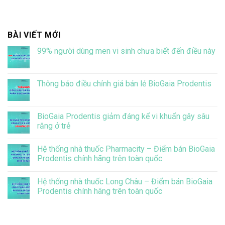
BÀI VIẾT MỚI
99% người dùng men vi sinh chưa biết đến điều này
Không
có
bình
luận
Thông báo điều chỉnh giá bán lẻ BioGaia Prodentis
ở
99%
Không
người
có
dùng
bình
men
luận
BioGaia Prodentis giảm đáng kể vi khuẩn gây sâu
vi
ở
răng ở trẻ
sinh
Thông
chưa
báo
Không
biết
điều
có
đến
chỉnh
Hệ thống nhà thuốc Pharmacity – Điểm bán BioGaia
bình
điều
giá
luận
Prodentis chính hãng trên toàn quốc
này
bán
ở
lẻ
BioGaia
Không
BioGaia
Prodentis
có
Prodentis
Hệ thống nhà thuốc Long Châu – Điểm bán BioGaia
giảm
bình
đáng
luận
Prodentis chính hãng trên toàn quốc
kể
ở
vi
Hệ
Không
khuẩn
thống
có
gây
nhà
bình
sâu
thuốc
luận