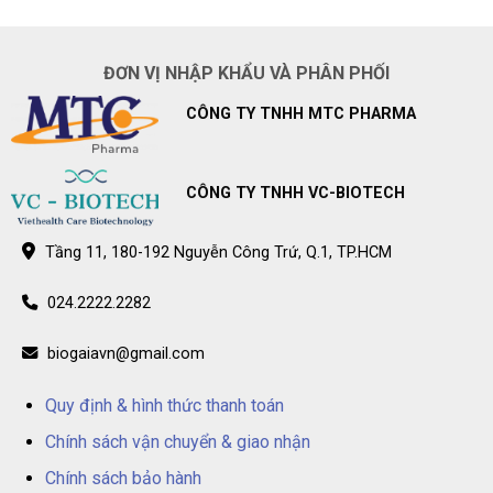
trẻ
Điểm
thống
bán
nhà
BioGaia
thuốc
Prodentis
Long
ĐƠN VỊ NHẬP KHẨU VÀ PHÂN PHỐI
chính
Châu
hãng
–
trên
Điểm
CÔNG TY TNHH MTC PHARMA
toàn
bán
quốc
BioGaia
Prodentis
chính
hãng
trên
CÔNG TY TNHH VC-BIOTECH
toàn
quốc
Tầng 11, 180-192 Nguyễn Công Trứ, Q.1, TP.HCM
024.2222.2282
biogaiavn@gmail.com
Quy định & hình thức thanh toán
Chính sách vận chuyển & giao nhận
Chính sách bảo hành