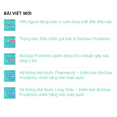
BÀI VIẾT MỚI
99% người dùng men vi sinh chưa biết đến điều này
Không
có
bình
luận
Thông báo điều chỉnh giá bán lẻ BioGaia Prodentis
ở
99%
Không
người
có
dùng
bình
men
luận
BioGaia Prodentis giảm đáng kể vi khuẩn gây sâu
vi
ở
răng ở trẻ
sinh
Thông
chưa
báo
Không
biết
điều
có
đến
chỉnh
Hệ thống nhà thuốc Pharmacity – Điểm bán BioGaia
bình
điều
giá
luận
Prodentis chính hãng trên toàn quốc
này
bán
ở
lẻ
BioGaia
Không
BioGaia
Prodentis
có
Prodentis
Hệ thống nhà thuốc Long Châu – Điểm bán BioGaia
giảm
bình
đáng
luận
Prodentis chính hãng trên toàn quốc
kể
ở
vi
Hệ
Không
khuẩn
thống
có
gây
nhà
bình
sâu
thuốc
luận
răng
Pharmacity
ở
ở
–
Hệ