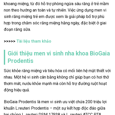
khoang miệng, từ đó hỗ trợ phòng ngừa sâu răng ở trẻ mầm
non theo hướng an toàn và tự nhiên. Việc ứng dụng men vi
sinh răng miệng trẻ em được xem là giải pháp bổ trợ phù
hợp trong chăm sóc răng miệng hằng ngày, đặc biệt ở giai
đoạn răng sữa.
>>>>>
Tài liệu tham khảo
Giới thiệu men vi sinh nha khoa BioGaia
Prodentis
Sức khỏe răng miệng và tiêu hóa có mối liên hệ mật thiết với
nhau. Một hệ vi sinh cân bằng không chỉ giúp bạn có hơi thở
thơm mát, nướu khỏe mạnh mà còn hỗ trợ đường ruột hoạt
động hiệu quả.
BioGaia Prodentis là men vi sinh ưu việt chứa 200 triệu lợi
khuẩn L.reuteri Prodentis – một sự kết hợp độc đáo giữa
hai chủng L. reuteri DSM 17938 và L. reuteri ATCC PTA