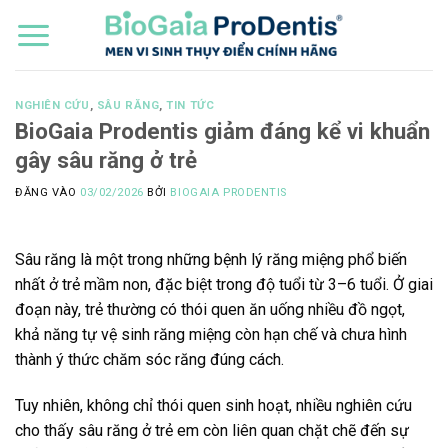
Bỏ
qua
nội
dung
NGHIÊN CỨU
,
SÂU RĂNG
,
TIN TỨC
BioGaia Prodentis giảm đáng kể vi khuẩn
gây sâu răng ở trẻ
ĐĂNG VÀO
03/02/2026
BỞI
BIOGAIA PRODENTIS
Sâu răng là một trong những bệnh lý răng miệng phổ biến
nhất ở trẻ mầm non, đặc biệt trong độ tuổi từ 3–6 tuổi. Ở giai
đoạn này, trẻ thường có thói quen ăn uống nhiều đồ ngọt,
khả năng tự vệ sinh răng miệng còn hạn chế và chưa hình
thành ý thức chăm sóc răng đúng cách.
Tuy nhiên, không chỉ thói quen sinh hoạt, nhiều nghiên cứu
cho thấy sâu răng ở trẻ em còn liên quan chặt chẽ đến sự