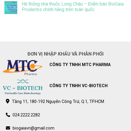
Prodentis
có
Prodentis
Hệ thống nhà thuốc Long Châu – Điểm bán BioGaia
giảm
bình
đáng
luận
Prodentis chính hãng trên toàn quốc
kể
ở
vi
Hệ
Không
khuẩn
thống
có
gây
nhà
bình
sâu
thuốc
luận
răng
Pharmacity
ở
ở
–
Hệ
trẻ
Điểm
thống
bán
nhà
BioGaia
thuốc
Prodentis
Long
ĐƠN VỊ NHẬP KHẨU VÀ PHÂN PHỐI
chính
Châu
hãng
–
trên
Điểm
CÔNG TY TNHH MTC PHARMA
toàn
bán
quốc
BioGaia
Prodentis
chính
hãng
trên
CÔNG TY TNHH VC-BIOTECH
toàn
quốc
Tầng 11, 180-192 Nguyễn Công Trứ, Q.1, TP.HCM
024.2222.2282
biogaiavn@gmail.com