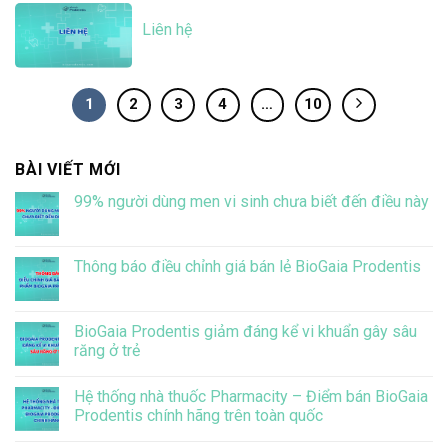
Liên hệ
1
2
3
4
…
10
BÀI VIẾT MỚI
99% người dùng men vi sinh chưa biết đến điều này
Không
có
bình
luận
Thông báo điều chỉnh giá bán lẻ BioGaia Prodentis
ở
99%
Không
người
có
dùng
bình
men
luận
BioGaia Prodentis giảm đáng kể vi khuẩn gây sâu
vi
ở
răng ở trẻ
sinh
Thông
chưa
báo
Không
biết
điều
có
đến
chỉnh
Hệ thống nhà thuốc Pharmacity – Điểm bán BioGaia
bình
điều
giá
luận
Prodentis chính hãng trên toàn quốc
này
bán
ở
lẻ
BioGaia
Không
BioGaia