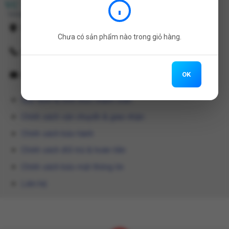
CÔNG TY TNHH VC-BIOTECH
Tầng 11, 180-192 Nguyễn Công Trứ, Q.1, TP.HCM
Chưa có sản phẩm nào trong giỏ hàng.
024.2222.2282
OK
biogaiavn@gmail.com
Quy định & hình thức thanh toán
Chính sách vận chuyển & giao nhận
Chính sách bảo hành
Chính sách đổi trả & hoàn tiền
Chính sách bảo mật thông tin
Liên hệ