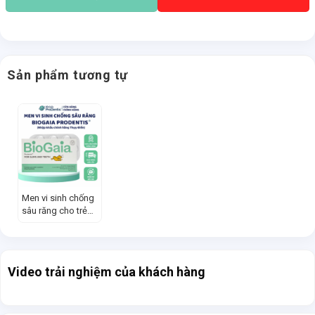
Sản phẩm tương tự
Men vi sinh chống
sâu răng cho trẻ
BioGaia Prodentis
Video trải nghiệm của khách hàng
Tun phạm
Tun Phạm
Lan Phương
Minh T