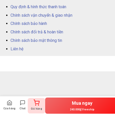
nghiên cứu lâm sàng tại các trung tâm nghiên cứu uy tín tại Châu
Âu và trên thế giới.
Quy định & hình thức thanh toán
Chính sách vận chuyển & giao nhận
– Sản phẩm dược chứng minh an toàn và hiệu quả dùng được cho
phụ nữ trong thai kỳ hoặc đang cho con bú.
Chính sách bảo hành
Chính sách đổi trả & hoàn tiền
Chính sách bảo mật thông tin
Liên hệ
Mua ngay
Cửa hàng
Chat
Giỏ hàng
240.000₫ Freeship