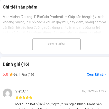
Chi tiết sản phẩm
Men vi sinh “2 trong 1” BioGaia Prodentis – Giúp cân bằng hệ vi sinh
khoang miệng, loại bỏ các vi khuẩn gây mùi, gây viêm, mảng bám và
cải thiện hệ tiêu hóa đường ruột, dùng an toàn cho mẹ bầu và trẻ
nhỏ từ 2-3 tuổi. Sản phẩm dành riêng cho các bạn đang gặp phải
vấn đề về răng miệng như:
XEM THÊM
– Hôi miệng.
– Viêm nướu.
Đánh giá (16)
– Viêm nha chu.
5.0
Đánh Giá (16)
Xem tất cả >
– Sâu sún răng.
– Mảng bám, vi khuẩn sinh màu.
Việt Anh
02/03/2026 10:27
– Tụt lợi.
Được xếp hạng
5
5 sao
Mới dùng hết nửa vỉ nhưng thực sự ngạc nhiên. Giảm hẳn
Ngoài ra, lợi khuẩn có trong viên ngậm cũng giúp bạn cải thiện một