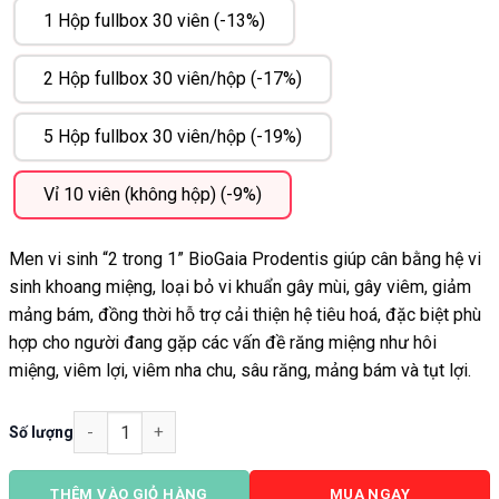
1 Hộp fullbox 30 viên (-13%)
2 Hộp fullbox 30 viên/hộp (-17%)
5 Hộp fullbox 30 viên/hộp (-19%)
Vỉ 10 viên (không hộp) (-9%)
Men vi sinh “2 trong 1” BioGaia Prodentis giúp cân bằng hệ vi
sinh khoang miệng, loại bỏ vi khuẩn gây mùi, gây viêm, giảm
mảng bám, đồng thời hỗ trợ cải thiện hệ tiêu hoá, đặc biệt phù
hợp cho người đang gặp các vấn đề răng miệng như hôi
miệng, viêm lợi, viêm nha chu, sâu răng, mảng bám và tụt lợi.
Viên ngậm nha khoa BioGaia Prodentis Chính Hãng, Giá
Số lượng
THÊM VÀO GIỎ HÀNG
MUA NGAY