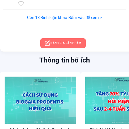
Còn 13 Bình luận khác. Bấm vào để xem >
ĐÁNH GIÁ SẢN PHẨM
Men vi sinh “2trong1” cải thiện sức khoẻ răng miệng và tiêu hoá
Thông tin bổ ích
THÔNG TIN CHUNG
– Xuất xứ: Thụy Điển.
– Thương hiệu: BioGaia.
– Trọng lượng: 800mg/viên, vỉ 10 viên,hộp 3 vỉ (tổng 30 viên).
– NSX: Xem trên bao bì.
– HSD: 2 năm kể từ ngày sản xuất.