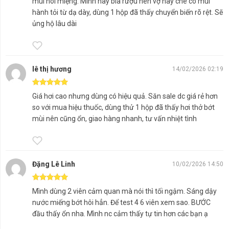
mùi hôi miệng. Mình hay bia rượu nên vợ hay chê có mùi
số vấn đề tiêu hóa đường ruột như:
hành tỏi từ dạ dày, dùng 1 hộp đã thấy chuyển biến rõ rệt. Sẽ
ủng hộ lâu dài
– Trào ngược dạ dày.
– Đau bụng chức năng.
– Ruột kích thích.
lê thị hương
14/02/2026 02:19
– Táo bón
Được xếp hạng
5
5 sao
Giá hơi cao nhưng dùng có hiệu quả. Săn sale dc giá rẻ hơn
so với mua hiệu thuốc, dùng thử 1 hộp đã thấy hơi thở bớt
mùi nên cũng ổn, giao hàng nhanh, tư vấn nhiệt tình
Đặng Lê Linh
10/02/2026 14:50
Được xếp hạng
5
5 sao
Mình dùng 2 viên cảm quan mà nói thì tối ngậm. Sáng dậy
nước miếng bớt hôi hẳn. Để test 4 6 viên xem sao. BƯỚC
đầu thấy ổn nha. Mình nc cảm thấy tự tin hơn các bạn ạ