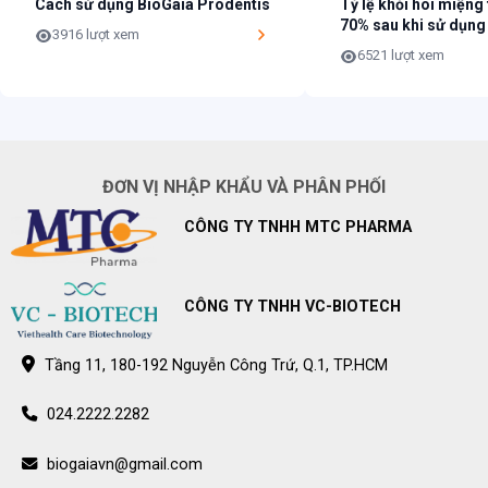
Cách sử dụng BioGaia Prodentis
Tỷ lệ khỏi hôi miệng
70% sau khi sử dụng
– Giấy phép: 30338/2017/ATTP-XNCB.
3916 lượt xem
Prodentis
6521 lượt xem
CƠ CHẾ HOẠT ĐỘNG
Việc bổ sung lợi khuẩn L.Reuteri Prodentis có tác dụng làm hỗ trợ
giảm lượng vi khuẩn có hại, tạo sự cân bằng tự nhiên của hệ vi sinh
trong môi trường miệng và hệ tiêu hóa đường ruột, từ đó giúp chăm
sóc răng miệng và đường ruột khỏe mạnh.
ĐƠN VỊ NHẬP KHẨU VÀ PHÂN PHỐI
GIỚI THIỆU
CÔNG TY TNHH MTC PHARMA
– Men vi sinh BioGaia ProDentis nhập khẩu từ Thụy Điển – Giúp cân
bằng hệ vi sinh khoang miệng, ngăn ngừa vi khuẩn, mảng bám,
CÔNG TY TNHH VC-BIOTECH
không lo hôi miệng và cải thiện hệ tiêu hóa đường ruột.
– Mỗi viên ngậm BioGaia ProDentis chứa hơn 200 triệu lợi khuẩn
Tầng 11, 180-192 Nguyễn Công Trứ, Q.1, TP.HCM
Lactobacillus reuteri ProDentis, có nguồn gốc từ sữa mẹ và nước
bọt, hoàn toàn an toàn cho sức khỏe.
024.2222.2282
– Men vi sinh BioGaia ProDentis hiện đang được sử dụng tại 51 quốc
biogaiavn@gmail.com
gia và đã được thử nghiệm và chứng minh được hiệu quả qua hơn 50