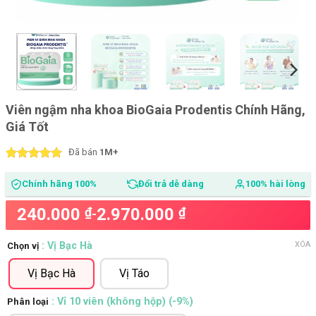
Viên ngậm nha khoa BioGaia Prodentis Chính Hãng,
Giá Tốt
Đã bán
1M+
5
16
trên 5
dựa trên
Chính hãng 100%
Đổi trả dễ dàng
100% hài lòng
đánh giá
240.000
₫
2.970.000
₫
-
XÓA
: Vị Bạc Hà
Chọn vị
Vị Bạc Hà
Vị Táo
: Vỉ 10 viên (không hộp) (-9%)
Phân loại