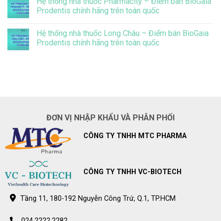
Hệ thống nhà thuốc Pharmacity – Điểm bán BioGaia
bình
điều
giá
luận
Prodentis chính hãng trên toàn quốc
này
bán
ở
lẻ
BioGaia
Không
BioGaia
Prodentis
có
Prodentis
Hệ thống nhà thuốc Long Châu – Điểm bán BioGaia
giảm
bình
đáng
luận
Prodentis chính hãng trên toàn quốc
kể
ở
vi
Hệ
Không
khuẩn
thống
có
gây
nhà
bình
sâu
thuốc
luận
răng
Pharmacity
ở
ở
–
Hệ
trẻ
Điểm
thống
bán
nhà
BioGaia
thuốc
Prodentis
Long
ĐƠN VỊ NHẬP KHẨU VÀ PHÂN PHỐI
chính
Châu
hãng
–
trên
Điểm
CÔNG TY TNHH MTC PHARMA
toàn
bán
quốc
BioGaia
Prodentis
chính
hãng
trên
CÔNG TY TNHH VC-BIOTECH
toàn
quốc
Tầng 11, 180-192 Nguyễn Công Trứ, Q.1, TP.HCM
024.2222.2282