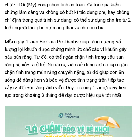
chức FDA (Mỹ) công nhận tính an toàn, đã trải qua kiểm
chứng lâm sàng và không có bất kì tác dụng phụ hay chống
chỉ định trong quá trình sử dụng, có thể sử dụng cho trẻ từ 2
tuổi, người lớn, phụ nữ mang thai và cho con bú.
Mỗi ngày 1 viên BioGaia ProDentis giúp tăng cường số
lượng lợi khuẩn được chứng minh ức chế các vi khuẩn gây
sâu sún răng. Từ đó, có thể ngăn chặn tình trạng sâu sún
răng sẽ xảy ra ở trẻ. Ngoài ra, việc sử dụng sớm giúp ngăn
chặn tình trạng mủn răng chuyển nặng, từ đó giúp con ăn
uống dễ dàng hơn và bảo vệ được tình trạng trên tiếp tục
xảy ra đối với răng vĩnh viễn. Duy trì dùng 1 viên/ngày liên
tục trong khoảng 3 tháng để đạt được hiệu quả tốt nhất.