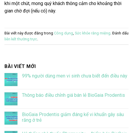
khi một chút, mong quý khách thông cảm cho khoảng thời
gian chờ đợi (nếu có) này.
Bài viết này được đăng trong
Công dụng
,
Sức khỏe răng miệng
. Đánh dấu
liên kết thường trực
.
BÀI VIẾT MỚI
99% người dùng men vi sinh chưa biết đến điều này
Không
có
bình
luận
Thông báo điều chỉnh giá bán lẻ BioGaia Prodentis
ở
99%
Không
người
có
dùng
bình
men
luận
BioGaia Prodentis giảm đáng kể vi khuẩn gây sâu
vi
ở
răng ở trẻ
sinh
Thông
chưa
báo
Không
biết
điều
có
đến
chỉnh