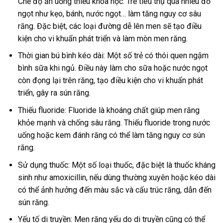
Chế độ ăn uống thiếu khoa học: Trẻ tiêu thụ quá nhiều đồ
ngọt như kẹo, bánh, nước ngọt… làm tăng nguy cơ sâu
răng. Đặc biệt, các loại đường dễ lên men sẽ tạo điều
kiện cho vi khuẩn phát triển và làm mòn men răng.
Thời gian bú bình kéo dài: Một số trẻ có thói quen ngậm
bình sữa khi ngủ. Điều này làm cho sữa hoặc nước ngọt
còn đọng lại trên răng, tạo điều kiện cho vi khuẩn phát
triển, gây ra sún răng.
Thiếu fluoride: Fluoride là khoáng chất giúp men răng
khỏe mạnh và chống sâu răng. Thiếu fluoride trong nước
uống hoặc kem đánh răng có thể làm tăng nguy cơ sún
răng.
Sử dụng thuốc: Một số loại thuốc, đặc biệt là thuốc kháng
sinh như amoxicillin, nếu dùng thường xuyên hoặc kéo dài
có thể ảnh hưởng đến màu sắc và cấu trúc răng, dẫn đến
sún răng.
Yếu tố di truyền: Men răng yếu do di truyền cũng có thể