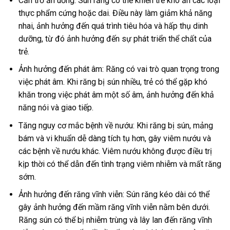
Cản trở ăn uống: Sún răng có thể khiến trẻ khó ăn các loại
thực phẩm cứng hoặc dai. Điều này làm giảm khả năng
nhai, ảnh hưởng đến quá trình tiêu hóa và hấp thụ dinh
dưỡng, từ đó ảnh hưởng đến sự phát triển thể chất của
trẻ.
Ảnh hưởng đến phát âm: Răng có vai trò quan trọng trong
việc phát âm. Khi răng bị sún nhiều, trẻ có thể gặp khó
khăn trong việc phát âm một số âm, ảnh hưởng đến khả
năng nói và giao tiếp.
Tăng nguy cơ mắc bệnh về nướu: Khi răng bị sún, mảng
bám và vi khuẩn dễ dàng tích tụ hơn, gây viêm nướu và
các bệnh về nướu khác. Viêm nướu không được điều trị
kịp thời có thể dẫn đến tình trạng viêm nhiễm và mất răng
sớm.
Ảnh hưởng đến răng vĩnh viễn: Sún răng kéo dài có thể
gây ảnh hưởng đến mầm răng vĩnh viễn nằm bên dưới.
Răng sún có thể bị nhiễm trùng và lây lan đến răng vĩnh