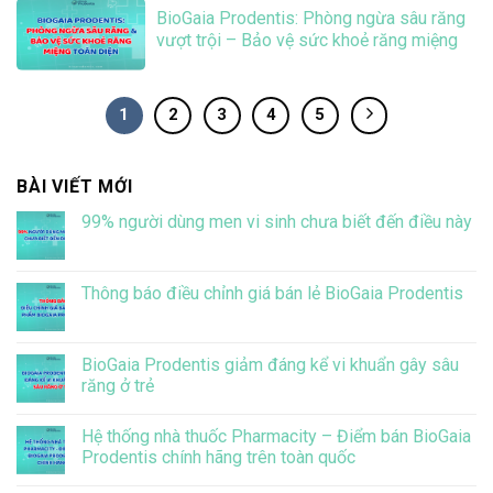
BioGaia Prodentis: Phòng ngừa sâu răng
vượt trội – Bảo vệ sức khoẻ răng miệng
toàn diện
1
2
3
4
5
BÀI VIẾT MỚI
99% người dùng men vi sinh chưa biết đến điều này
Không
có
bình
luận
Thông báo điều chỉnh giá bán lẻ BioGaia Prodentis
ở
99%
Không
người
có
dùng
bình
men
luận
BioGaia Prodentis giảm đáng kể vi khuẩn gây sâu
vi
ở
răng ở trẻ
sinh
Thông
chưa
báo
Không
biết
điều
có
đến
chỉnh
Hệ thống nhà thuốc Pharmacity – Điểm bán BioGaia
bình
điều
giá
luận
Prodentis chính hãng trên toàn quốc
này
bán
ở
lẻ
BioGaia
Không
BioGaia