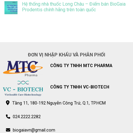
Prodentis
có
Prodentis
Hệ thống nhà thuốc Long Châu – Điểm bán BioGaia
giảm
bình
đáng
luận
Prodentis chính hãng trên toàn quốc
kể
ở
vi
Hệ
Không
khuẩn
thống
có
gây
nhà
bình
sâu
thuốc
luận
răng
Pharmacity
ở
ở
–
Hệ
trẻ
Điểm
thống
bán
nhà
BioGaia
thuốc
Prodentis
Long
ĐƠN VỊ NHẬP KHẨU VÀ PHÂN PHỐI
chính
Châu
hãng
–
trên
Điểm
CÔNG TY TNHH MTC PHARMA
toàn
bán
quốc
BioGaia
Prodentis
chính
hãng
trên
CÔNG TY TNHH VC-BIOTECH
toàn
quốc
Tầng 11, 180-192 Nguyễn Công Trứ, Q.1, TP.HCM
024.2222.2282
biogaiavn@gmail.com