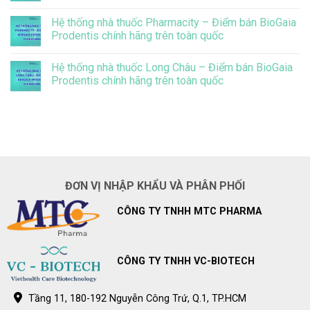
chưa
báo
Không
biết
điều
có
đến
chỉnh
Hệ thống nhà thuốc Pharmacity – Điểm bán BioGaia
bình
điều
giá
luận
Prodentis chính hãng trên toàn quốc
này
bán
ở
lẻ
BioGaia
Không
BioGaia
Prodentis
có
Prodentis
Hệ thống nhà thuốc Long Châu – Điểm bán BioGaia
giảm
bình
đáng
luận
Prodentis chính hãng trên toàn quốc
kể
ở
vi
Hệ
Không
khuẩn
thống
có
gây
nhà
bình
sâu
thuốc
luận
răng
Pharmacity
ở
ở
–
Hệ
trẻ
Điểm
thống
bán
nhà
BioGaia
thuốc
Prodentis
Long
ĐƠN VỊ NHẬP KHẨU VÀ PHÂN PHỐI
chính
Châu
hãng
–
trên
Điểm
CÔNG TY TNHH MTC PHARMA
toàn
bán
quốc
BioGaia
Prodentis
chính
hãng
trên
CÔNG TY TNHH VC-BIOTECH
toàn
quốc
Tầng 11, 180-192 Nguyễn Công Trứ, Q.1, TP.HCM