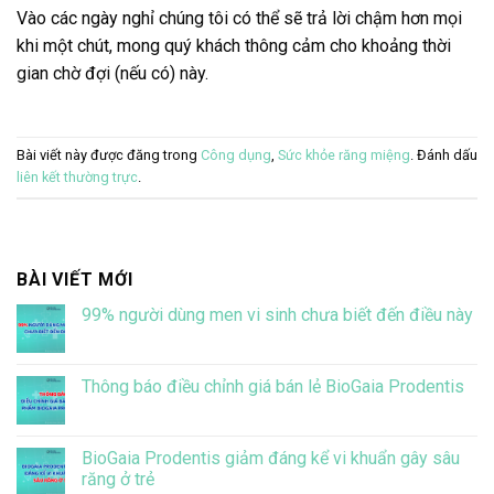
Vào các ngày nghỉ chúng tôi có thể sẽ trả lời chậm hơn mọi
khi một chút, mong quý khách thông cảm cho khoảng thời
gian chờ đợi (nếu có) này.
Bài viết này được đăng trong
Công dụng
,
Sức khỏe răng miệng
. Đánh dấu
liên kết thường trực
.
BÀI VIẾT MỚI
99% người dùng men vi sinh chưa biết đến điều này
Không
có
bình
luận
Thông báo điều chỉnh giá bán lẻ BioGaia Prodentis
ở
99%
Không
người
có
dùng
bình
men
luận
BioGaia Prodentis giảm đáng kể vi khuẩn gây sâu
vi
ở
răng ở trẻ
sinh
Thông