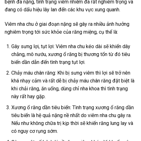
bệnh đã nặng, tình trạng viêm nhiễm đã rất nghiêm trọng và
đang có dấu hiệu lây lan đến các khu vực xung quanh.
Viêm nha chu ở giai đoạn nặng sẽ gây ra nhiều ảnh hưởng
nghiêm trọng tới sức khỏe của răng miệng, cụ thể là:
Gây sưng lợi, tụt lợi: Viêm nha chu kéo dài sẽ khiến dây
chằng, mô nướu, xương ổ răng bị thương tổn từ đó tiêu
biến dần dẫn đến tình trạng tụt lợi.
Chảy máu chân răng: Khi bị sưng viêm thì lợi sẽ trở nên
khá nhạy cảm và rất dễ bị chảy máu chân răng đặt biệt là
khi chải răng, ăn uống, dùng chỉ nha khoa thì tình trạng
này rất hay gặp.
Xương ổ răng dần tiêu biến: Tình trạng xương ổ răng dần
tiêu biến là hệ quả nặng nề nhất do viêm nha chu gây ra.
Nếu như không chữa trị kịp thời sẽ khiến răng lung lay và
có nguy cơ rụng sớm.