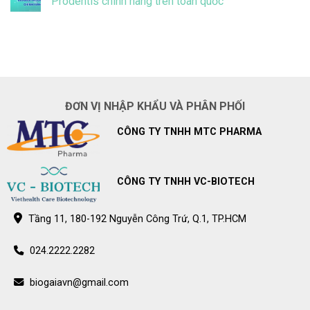
Prodentis chính hãng trên toàn quốc
kể
ở
vi
Hệ
Không
khuẩn
thống
có
gây
nhà
bình
sâu
thuốc
luận
răng
Pharmacity
ở
ở
–
Hệ
trẻ
Điểm
thống
bán
nhà
BioGaia
thuốc
Prodentis
Long
ĐƠN VỊ NHẬP KHẨU VÀ PHÂN PHỐI
chính
Châu
hãng
–
trên
Điểm
CÔNG TY TNHH MTC PHARMA
toàn
bán
quốc
BioGaia
Prodentis
chính
hãng
trên
CÔNG TY TNHH VC-BIOTECH
toàn
quốc
Tầng 11, 180-192 Nguyễn Công Trứ, Q.1, TP.HCM
024.2222.2282
biogaiavn@gmail.com