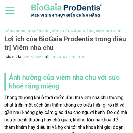
Bỏ
qua
nội
dung
CÔNG DỤNG
,
NGHIÊN CỨU
,
SỨC KHỎE RĂNG MIỆNG
,
VIÊM NHA CHU
Lợi ích của BioGaia Prodentis trong điều
trị Viêm nha chu
ĐĂNG VÀO
20/09/2023
BỞI
BIOGAIA PRODENTIS
Ảnh hưởng của viêm nha chu với sức
khoẻ răng miệng
Thông thường khi ở thời điểm đầu thì viêm nha chu thường
phát triển một cách âm thầm không có biểu hiện gì rõ rệt và
gần như không gây cảm giác đau cho người bệnh. Do đó mà
người bệnh thường hay chủ quan, không tới nha khoa để
thăm khám hay điều trị và họ chỉ tới nha khoa khi giai đoạn