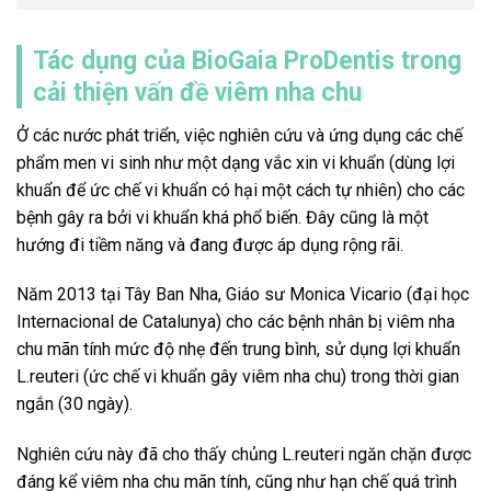
Tác dụng của BioGaia ProDentis trong
cải thiện vấn đề viêm nha chu
Ở các nước phát triển, việc nghiên cứu và ứng dụng các chế
phẩm men vi sinh như một dạng vắc xin vi khuẩn (dùng lợi
khuẩn để ức chế vi khuẩn có hại một cách tự nhiên) cho các
bệnh gây ra bởi vi khuẩn khá phổ biến. Đây cũng là một
hướng đi tiềm năng và đang được áp dụng rộng rãi.
Năm 2013 tại Tây Ban Nha, Giáo sư Monica Vicario (đại học
Internacional de Catalunya) cho các bệnh nhân bị viêm nha
chu mãn tính mức độ nhẹ đến trung bình, sử dụng lợi khuẩn
L.reuteri (ức chế vi khuẩn gây viêm nha chu) trong thời gian
ngắn (30 ngày).
Nghiên cứu này đã cho thấy chủng L.reuteri ngăn chặn được
đáng kể viêm nha chu mãn tính, cũng như hạn chế quá trình