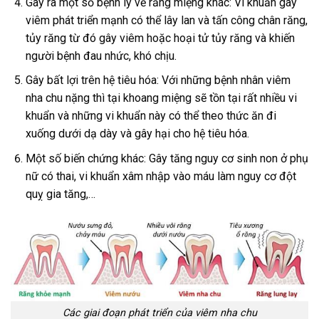
Gây ra một số bệnh lý về răng miệng khác: Vi khuẩn gây
viêm phát triển mạnh có thể lây lan và tấn công chân răng,
tủy răng từ đó gây viêm hoặc hoại tử tủy răng và khiến
người bệnh đau nhức, khó chịu.
Gây bất lợi trên hệ tiêu hóa: Với những bệnh nhân viêm
nha chu nặng thì tại khoang miệng sẽ tồn tại rất nhiều vi
khuẩn và những vi khuẩn này có thể theo thức ăn đi
xuống dưới dạ dày và gây hại cho hệ tiêu hóa.
Một số biến chứng khác: Gây tăng nguy cơ sinh non ở phụ
nữ có thai, vi khuẩn xâm nhập vào máu làm nguy cơ đột
quỵ gia tăng,…
Các giai đoạn phát triển của viêm nha chu