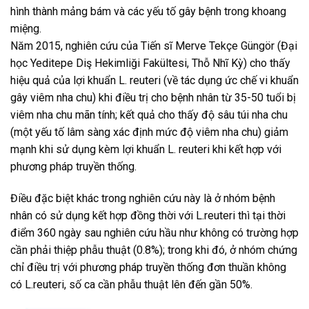
hình thành mảng bám và các yếu tố gây bệnh trong khoang
miệng.
Năm 2015, nghiên cứu của Tiến sĩ Merve Tekçe Güngör (Đại
học Yeditepe Diş Hekimliği Fakültesi, Thỗ Nhĩ Kỳ) cho thấy
hiệu quả của lợi khuẩn L. reuteri (về tác dụng ức chế vi khuẩn
gây viêm nha chu) khi điều trị cho bệnh nhân từ 35-50 tuổi bị
viêm nha chu mãn tính; kết quả cho thấy độ sâu túi nha chu
(một yếu tố lâm sàng xác định mức độ viêm nha chu) giảm
mạnh khi sử dụng kèm lợi khuẩn L. reuteri khi kết hợp với
phương pháp truyền thống.
Điều đặc biệt khác trong nghiên cứu này là ở nhóm bệnh
nhân có sử dụng kết hợp đồng thời với L.reuteri thì tại thời
điểm 360 ngày sau nghiên cứu hầu như không có trường hợp
cần phải thiệp phẫu thuật (0.8%); trong khi đó, ở nhóm chứng
chỉ điều trị với phương pháp truyền thống đơn thuần không
có L.reuteri, số ca cần phẫu thuật lên đến gần 50%.