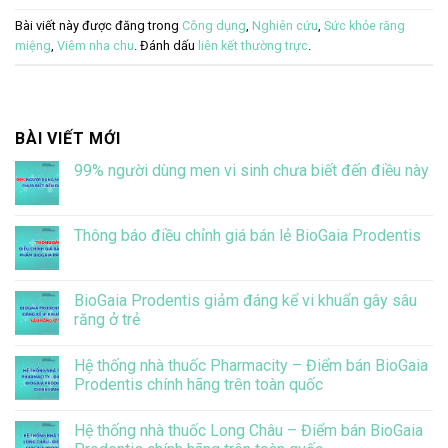
Bài viết này được đăng trong
Công dụng
,
Nghiên cứu
,
Sức khỏe răng
miệng
,
Viêm nha chu
. Đánh dấu
liên kết thường trực
.
BÀI VIẾT MỚI
99% người dùng men vi sinh chưa biết đến điều này
Không
có
bình
luận
Thông báo điều chỉnh giá bán lẻ BioGaia Prodentis
ở
99%
Không
người
có
dùng
bình
men
luận
BioGaia Prodentis giảm đáng kể vi khuẩn gây sâu
vi
ở
răng ở trẻ
sinh
Thông
chưa
báo
Không
biết
điều
có
đến
chỉnh
Hệ thống nhà thuốc Pharmacity – Điểm bán BioGaia
bình
điều
giá
luận
Prodentis chính hãng trên toàn quốc
này
bán
ở
lẻ
BioGaia
Không
BioGaia
Prodentis
có
Prodentis
Hệ thống nhà thuốc Long Châu – Điểm bán BioGaia
giảm
bình
đáng
luận