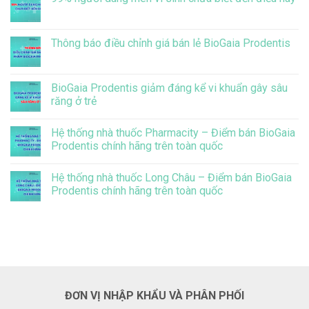
Không
có
bình
luận
Thông báo điều chỉnh giá bán lẻ BioGaia Prodentis
ở
99%
Không
người
có
dùng
bình
men
luận
BioGaia Prodentis giảm đáng kể vi khuẩn gây sâu
vi
ở
răng ở trẻ
sinh
Thông
chưa
báo
Không
biết
điều
có
đến
chỉnh
Hệ thống nhà thuốc Pharmacity – Điểm bán BioGaia
bình
điều
giá
luận
Prodentis chính hãng trên toàn quốc
này
bán
ở
lẻ
BioGaia
Không
BioGaia
Prodentis
có
Prodentis
Hệ thống nhà thuốc Long Châu – Điểm bán BioGaia
giảm
bình
đáng
luận
Prodentis chính hãng trên toàn quốc
kể
ở
vi
Hệ
Không
khuẩn
thống
có
gây
nhà
bình
sâu
thuốc
luận
răng
Pharmacity
ở
ở
–
Hệ
trẻ
Điểm
thống
bán
nhà
BioGaia
thuốc
Prodentis
Long
ĐƠN VỊ NHẬP KHẨU VÀ PHÂN PHỐI
chính
Châu
hãng
–