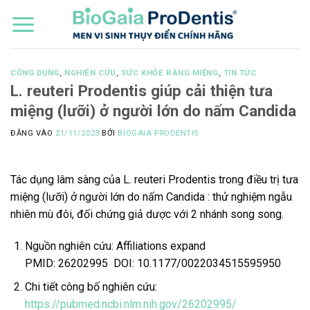
Bỏ
qua
nội
dung
CÔNG DỤNG
,
NGHIÊN CỨU
,
SỨC KHỎE RĂNG MIỆNG
,
TIN TỨC
L. reuteri Prodentis giúp cải thiện tưa
miệng (lưỡi) ở người lớn do nấm Candida
ĐĂNG VÀO
21/11/2023
BỞI
BIOGAIA PRODENTIS
Tác dụng lâm sàng của L. reuteri Prodentis trong điều trị tưa
miệng (lưỡi) ở người lớn do nấm Candida : thử nghiệm ngẫu
nhiên mù đôi, đối chứng giả dược với 2 nhánh song song.
Nguồn nghiên cứu: Affiliations expand
PMID:
26202995
DOI:
10.1177/0022034515595950
Chi tiết công bố nghiên cứu:
https://pubmed.ncbi.nlm.nih.gov/26202995/