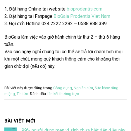
1. Đặt hàng Online tại website
bioprodentis.com
2. Đặt hàng tại Fanpage
BioGaia Prodentis Viet Nam
3. Gọi đến Hotline 024 2222 2282 –
0588 888 389
BioGaia làm việc vào giờ hành chính từ thứ 2 – thứ 6 hàng
tuần.
Vào các ngày nghỉ chúng tôi có thể sẽ trả lời chậm hơn mọi
khi một chút, mong quý khách thông cảm cho khoảng thời
gian chờ đợi (nếu có) này.
Bài viết này được đăng trong
Công dụng
,
Nghiên cứu
,
Sức khỏe răng
miệng
,
Tin tức
. Đánh dấu
liên kết thường trực
.
BÀI VIẾT MỚI
99% người dùng men vi sinh chưa biết đến điều này