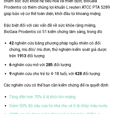
chăm sóc sức khỏe hệ tiêu hóa và miễn dịch, BioGaia
Prodentis có thêm chủng lợi khuẩn L.reuteri ATCC PTA 5289
giúp bảo vệ cơ thể toàn diện, khởi đầu từ khoang miệng.
Đặc biệt đối với các vấn đề về sức khỏe rặng miệng,
BioGaia Prodentis có 51 kiểm chứng lâm sàng, trong đó:
42
nghiên cứu bằng phương pháp ngẫu nhiên có đối
chứng, mù đôi/ mù đơn, thử nghiệm kiểm soát giả dược
trên
1913
đối tượng
6
nghiên cứu mở với
285
đối tượng
9
nghiên cứu cho trẻ từ 4-18 tuổi, với
428
đối tượng
Các nghiên cứu có thể bạn cần kiểm chứng để ra quyết định:
Tăng đến hơn 70% tỉ lệ khỏi hôi miệng
Giảm 50% độ sâu của túi nha chu và tỉ lệ chảy máu nướu