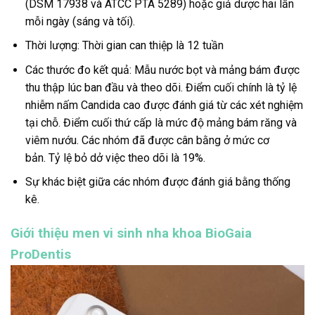
(DSM 17938 và ATCC PTA 5289) hoặc giả dược hai lần
mỗi ngày (sáng và tối).
Thời lượng: Thời gian can thiệp là 12 tuần
Các thước đo kết quả: Mẫu nước bọt và mảng bám được
thu thập lúc ban đầu và theo dõi. Điểm cuối chính là tỷ lệ
nhiễm nấm Candida cao được đánh giá từ các xét nghiệm
tại chỗ. Điểm cuối thứ cấp là mức độ mảng bám răng và
viêm nướu. Các nhóm đã được cân bằng ở mức cơ
bản. Tỷ lệ bỏ dở việc theo dõi là 19%.
Sự khác biệt giữa các nhóm được đánh giá bằng thống
kê.
Giới thiệu men vi sinh nha khoa BioGaia
ProDentis