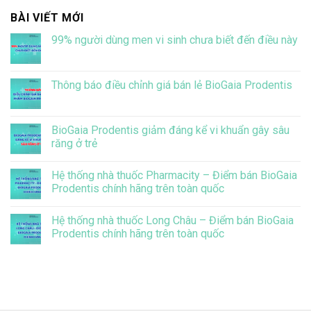
BÀI VIẾT MỚI
99% người dùng men vi sinh chưa biết đến điều này
Không
có
bình
luận
Thông báo điều chỉnh giá bán lẻ BioGaia Prodentis
ở
99%
Không
người
có
dùng
bình
men
luận
BioGaia Prodentis giảm đáng kể vi khuẩn gây sâu
vi
ở
răng ở trẻ
sinh
Thông
chưa
báo
Không
biết
điều
có
đến
chỉnh
Hệ thống nhà thuốc Pharmacity – Điểm bán BioGaia
bình
điều
giá
luận
Prodentis chính hãng trên toàn quốc
này
bán
ở
lẻ
BioGaia
Không
BioGaia
Prodentis
có
Prodentis
Hệ thống nhà thuốc Long Châu – Điểm bán BioGaia
giảm
bình
đáng
luận
Prodentis chính hãng trên toàn quốc
kể
ở
vi
Hệ
Không
khuẩn
thống
có
gây
nhà
bình
sâu
thuốc
luận
răng
Pharmacity
ở
ở
–
Hệ
trẻ
Điểm
thống
bán
nhà