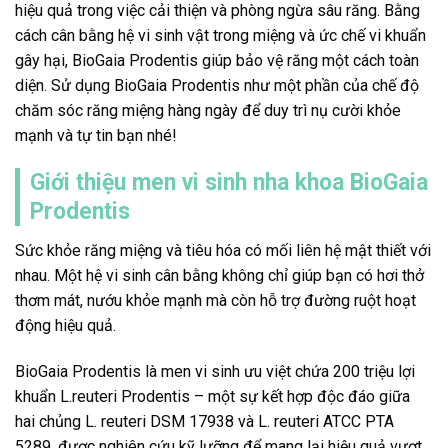
hiệu quả trong việc cải thiện và phòng ngừa sâu răng. Bằng
cách cân bằng hệ vi sinh vật trong miệng và ức chế vi khuẩn
gây hại, BioGaia Prodentis giúp bảo vệ răng một cách toàn
diện. Sử dụng BioGaia Prodentis như một phần của chế độ
chăm sóc răng miệng hàng ngày để duy trì nụ cười khỏe
mạnh và tự tin bạn nhé!
Giới thiệu men vi sinh nha khoa BioGaia
Prodentis
Sức khỏe răng miệng và tiêu hóa có mối liên hệ mật thiết với
nhau. Một hệ vi sinh cân bằng không chỉ giúp bạn có hơi thở
thơm mát, nướu khỏe mạnh mà còn hỗ trợ đường ruột hoạt
động hiệu quả.
BioGaia Prodentis là men vi sinh ưu việt chứa 200 triệu lợi
khuẩn L.reuteri Prodentis – một sự kết hợp độc đáo giữa
hai chủng L. reuteri DSM 17938 và L. reuteri ATCC PTA
5289, được nghiên cứu kỹ lưỡng để mang lại hiệu quả vượt