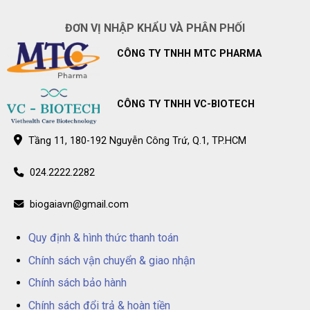
BioGaia
thuốc
Prodentis
Long
ĐƠN VỊ NHẬP KHẨU VÀ PHÂN PHỐI
chính
Châu
hãng
–
trên
Điểm
CÔNG TY TNHH MTC PHARMA
toàn
bán
quốc
BioGaia
Prodentis
chính
hãng
trên
CÔNG TY TNHH VC-BIOTECH
toàn
quốc
Tầng 11, 180-192 Nguyễn Công Trứ, Q.1, TP.HCM
024.2222.2282
biogaiavn@gmail.com
Quy định & hình thức thanh toán
Chính sách vận chuyển & giao nhận
Chính sách bảo hành
Chính sách đổi trả & hoàn tiền