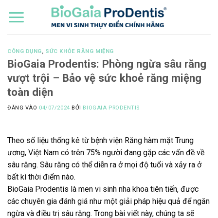
Bỏ
qua
nội
dung
CÔNG DỤNG
,
SỨC KHỎE RĂNG MIỆNG
BioGaia Prodentis: Phòng ngừa sâu răng
vượt trội – Bảo vệ sức khoẻ răng miệng
toàn diện
ĐĂNG VÀO
04/07/2024
BỞI
BIOGAIA PRODENTIS
Theo số liệu thống kê từ bệnh viện Răng hàm mặt Trung
ương, Việt Nam có trên 75% người đang gặp các vấn đề về
sâu răng. Sâu răng có thể diễn ra ở mọi độ tuổi và xảy ra ở
bất kì thời điểm nào.
BioGaia Prodentis là men vi sinh nha khoa tiên tiến, được
các chuyên gia đánh giá như một giải pháp hiệu quả để ngăn
ngừa và điều trị sâu răng. Trong bài viết này, chúng ta sẽ