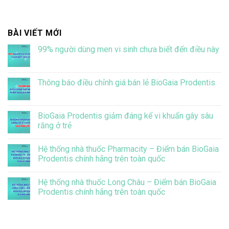
BÀI VIẾT MỚI
99% người dùng men vi sinh chưa biết đến điều này
Không
có
bình
luận
Thông báo điều chỉnh giá bán lẻ BioGaia Prodentis
ở
99%
Không
người
có
dùng
bình
men
luận
BioGaia Prodentis giảm đáng kể vi khuẩn gây sâu
vi
ở
răng ở trẻ
sinh
Thông
chưa
báo
Không
biết
điều
có
đến
chỉnh
Hệ thống nhà thuốc Pharmacity – Điểm bán BioGaia
bình
điều
giá
luận
Prodentis chính hãng trên toàn quốc
này
bán
ở
lẻ
BioGaia
Không
BioGaia
Prodentis
có
Prodentis
Hệ thống nhà thuốc Long Châu – Điểm bán BioGaia
giảm
bình
đáng
luận
Prodentis chính hãng trên toàn quốc
kể
ở
vi
Hệ
Không
khuẩn
thống
có
gây
nhà
bình
sâu
thuốc
luận
răng
Pharmacity
ở