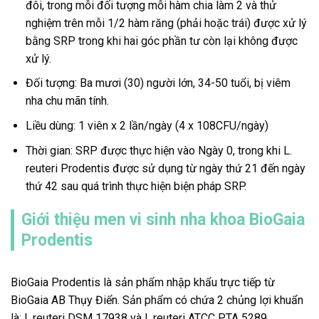
đôi, trong mỗi đối tượng mỗi hàm chia làm 2 và thử
nghiệm trên mỗi 1/2 hàm răng (phải hoặc trái) được xử lý
bằng SRP trong khi hai góc phần tư còn lại không được
xử lý.
Đối tượng: Ba mươi (30) người lớn, 34-50 tuổi, bị viêm
nha chu mãn tính.
Liều dùng: 1 viên x 2 lần/ngày (4 x 108CFU/ngày)
Thời gian: SRP được thực hiện vào Ngày 0, trong khi L.
reuteri Prodentis được sử dụng từ ngày thứ 21 đến ngày
thứ 42 sau quá trình thực hiện biện pháp SRP.
Giới thiệu men vi sinh nha khoa BioGaia
Prodentis
BioGaia Prodentis là sản phẩm nhập khẩu trực tiếp từ
BioGaia AB Thụy Điển. Sản phẩm có chứa 2 chủng lợi khuẩn
là: L.reuteri DSM 17938 và L.reuteri ATCC PTA 5289.