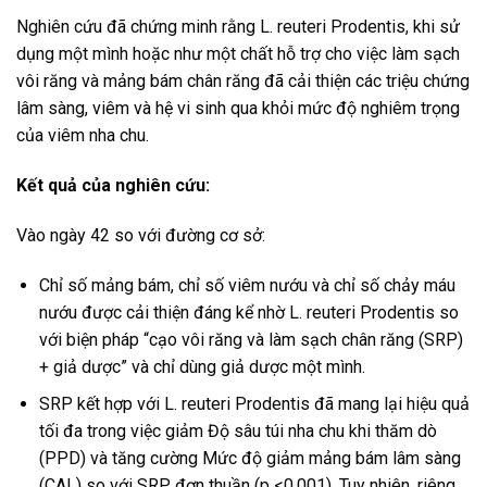
Nghiên cứu đã chứng minh rằng L. reuteri Prodentis, khi sử
dụng một mình hoặc như một chất hỗ trợ cho việc làm sạch
vôi răng và mảng bám chân răng đã cải thiện các triệu chứng
lâm sàng, viêm và hệ vi sinh qua khỏi mức độ nghiêm trọng
của viêm nha chu.
Kết quả của nghiên cứu:
Vào ngày 42 so với đường cơ sở:
Chỉ số mảng bám, chỉ số viêm nướu và chỉ số chảy máu
nướu được cải thiện đáng kể nhờ L. reuteri Prodentis so
với biện pháp “cạo vôi răng và làm sạch chân răng (SRP)
+ giả dược” và chỉ dùng giả dược một mình.
SRP kết hợp với L. reuteri Prodentis đã mang lại hiệu quả
tối đa trong việc giảm Độ sâu túi nha chu khi thăm dò
(PPD) và tăng cường Mức độ giảm mảng bám lâm sàng
(CAL) so với SRP đơn thuần (p <0,001). Tuy nhiên, riêng