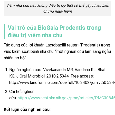
Viêm nha chu nếu không điều trị kịp thời có thể gây nhiều biến
chứng nguy hiểm
Vai trò của BioGaia Prodentis trong
điều trị viêm nha chu
Tác dụng của lợi khuẩn Lactobacilli reuteri (Prodentis) trong
việc kiểm soát bệnh nha chu: “một nghiên cứu lâm sàng ngẫu
nhiên sơ bộ”
Nguồn nghiên cứu: Vivekananda MR, Vandana KL, Bhat
KG. J Oral Microbiol. 2010;2:5344. Free access:
http://www.tandfonline.com/doi/full/10.3402/jom.v2i0.534
Chi tiết nghiên
cứu:
https://www.ncbi.nlm.nih.gov/pmc/articles/PMC3084
Kết luận của nghiên cứu: