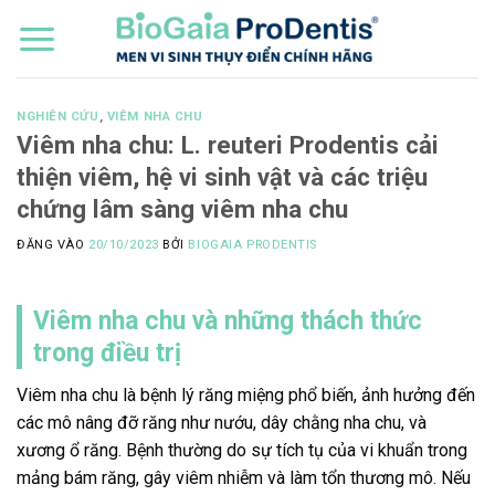
Bỏ
qua
nội
dung
NGHIÊN CỨU
,
VIÊM NHA CHU
Viêm nha chu: L. reuteri Prodentis cải
thiện viêm, hệ vi sinh vật và các triệu
chứng lâm sàng viêm nha chu
ĐĂNG VÀO
20/10/2023
BỞI
BIOGAIA PRODENTIS
Viêm nha chu và những thách thức
trong điều trị
Viêm nha chu là bệnh lý răng miệng phổ biến, ảnh hưởng đến
các mô nâng đỡ răng như nướu, dây chằng nha chu, và
xương ổ răng. Bệnh thường do sự tích tụ của vi khuẩn trong
mảng bám răng, gây viêm nhiễm và làm tổn thương mô. Nếu