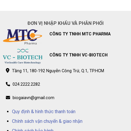
ở
–
Hệ
trẻ
Điểm
thống
bán
nhà
BioGaia
thuốc
Prodentis
Long
ĐƠN VỊ NHẬP KHẨU VÀ PHÂN PHỐI
chính
Châu
hãng
–
trên
Điểm
CÔNG TY TNHH MTC PHARMA
toàn
bán
quốc
BioGaia
Prodentis
chính
hãng
trên
CÔNG TY TNHH VC-BIOTECH
toàn
quốc
Tầng 11, 180-192 Nguyễn Công Trứ, Q.1, TP.HCM
024.2222.2282
biogaiavn@gmail.com
Quy định & hình thức thanh toán
Chính sách vận chuyển & giao nhận
Chính sách bảo hành