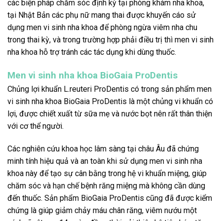
các biện pháp chăm sóc định kỳ tại phòng khám nha khoa,
tại Nhật Bản các phụ nữ mang thai được khuyến cáo sử
dụng men vi sinh nha khoa để phòng ngừa viêm nha chu
trong thai kỳ, và trong trường hợp phải điều trị thì men vi sinh
nha khoa hỗ trợ tránh các tác dụng khi dùng thuốc.
Men vi sinh nha khoa BioGaia ProDentis
Chủng lợi khuẩn L.reuteri ProDentis có trong sản phẩm men
vi sinh nha khoa BioGaia ProDentis là một chủng vi khuẩn có
lợi, được chiết xuất từ sữa mẹ và nước bọt nên rất thân thiện
với cơ thể người.
Các nghiên cứu khoa học lâm sàng tại châu Âu đã chứng
minh tính hiệu quả và an toàn khi sử dụng men vi sinh nha
khoa này để tạo sự cân bằng trong hệ vi khuẩn miệng, giúp
chăm sóc và hạn chế bệnh răng miệng mà không cần dùng
đến thuốc. Sản phẩm BioGaia ProDentis cũng đã được kiểm
chứng là giúp giảm chảy máu chân răng, viêm nướu một