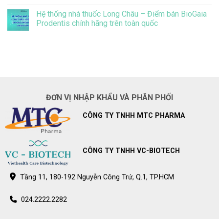
BioGaia
Không
BioGaia
Prodentis
có
Prodentis
Hệ thống nhà thuốc Long Châu – Điểm bán BioGaia
giảm
bình
đáng
luận
Prodentis chính hãng trên toàn quốc
kể
ở
vi
Hệ
Không
khuẩn
thống
có
gây
nhà
bình
sâu
thuốc
luận
răng
Pharmacity
ở
ở
–
Hệ
trẻ
Điểm
thống
bán
nhà
BioGaia
thuốc
Prodentis
Long
ĐƠN VỊ NHẬP KHẨU VÀ PHÂN PHỐI
chính
Châu
hãng
–
trên
Điểm
CÔNG TY TNHH MTC PHARMA
toàn
bán
quốc
BioGaia
Prodentis
chính
hãng
trên
CÔNG TY TNHH VC-BIOTECH
toàn
quốc
Tầng 11, 180-192 Nguyễn Công Trứ, Q.1, TP.HCM
024.2222.2282