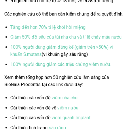
9
nghiên cứu cho trẻ từ 4-18 tuổi, với
428
đối tượng
Các nghiên cứu có thể bạn cần kiểm chứng để ra quyết định:
Tăng đến hơn 70% tỉ lệ khỏi hôi miệng
Giảm 50% độ sâu của túi nha chu và tỉ lệ chảy máu nướu
100% người dùng giảm đáng kể (giảm trên >50%) vi
khuẩn S.mutans
(vi khuẩn gây sâu răng)
100% người dùng giảm các triệu chứng viêm nướu.
Xem thêm tổng hợp hơn 50 nghiên cứu lâm sàng của
BioGaia Prodentis tại các link dưới đây:
Cải thiện các vấn đề
viêm nha chu
Cải thiện các vấn đề về
viêm nướu
Cải thiện các vấn đề
viêm quanh Implant
Cải thiện tình trạng
sâu răng