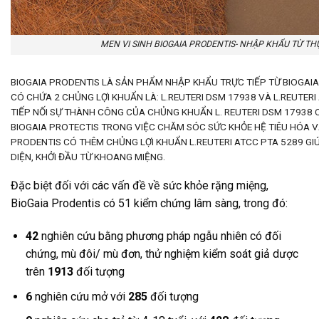
MEN VI SINH BIOGAIA PRODENTIS- NHẬP KHẨU TỪ TH
BIOGAIA PRODENTIS LÀ SẢN PHẨM NHẬP KHẨU TRỰC TIẾP TỪ BIOGAIA
CÓ CHỨA 2 CHỦNG LỢI KHUẨN LÀ: L.REUTERI DSM 17938 VÀ L.REUTERI
TIẾP NỐI SỰ THÀNH CÔNG CỦA CHỦNG KHUẨN L. REUTERI DSM 17938
BIOGAIA PROTECTIS TRONG VIỆC CHĂM SÓC SỨC KHỎE HỆ TIÊU HÓA VÀ
PRODENTIS CÓ THÊM CHỦNG LỢI KHUẨN L.REUTERI ATCC PTA 5289 GI
DIỆN, KHỞI ĐẦU TỪ KHOANG MIỆNG.
Đặc biệt đối với các vấn đề về sức khỏe rặng miệng,
BioGaia Prodentis có 51 kiểm chứng lâm sàng, trong đó:
42
nghiên cứu bằng phương pháp ngẫu nhiên có đối
chứng, mù đôi/ mù đơn, thử nghiệm kiểm soát giả dược
trên
1913
đối tượng
6
nghiên cứu mở với
285
đối tượng