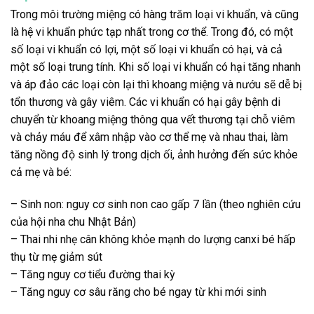
Trong môi trường miệng có hàng trăm loại vi khuẩn, và cũng
là hệ vi khuẩn phức tạp nhất trong cơ thể. Trong đó, có một
số loại vi khuẩn có lợi, một số loại vi khuẩn có hại, và cả
một số loại trung tính. Khi số loại vi khuẩn có hại tăng nhanh
và áp đảo các loại còn lại thì khoang miệng và nướu sẽ dễ bị
tổn thương và gây viêm. Các vi khuẩn có hại gây bệnh di
chuyển từ khoang miệng thông qua vết thương tại chỗ viêm
và chảy máu để xâm nhập vào cơ thể mẹ và nhau thai, làm
tăng nồng độ sinh lý trong dịch ối, ảnh hưởng đến sức khỏe
cả mẹ và bé:
– Sinh non: nguy cơ sinh non cao gấp 7 lần (theo nghiên cứu
của hội nha chu Nhật Bản)
– Thai nhi nhẹ cân không khỏe mạnh do lượng canxi bé hấp
thụ từ mẹ giảm sút
– Tăng nguy cơ tiểu đường thai kỳ
– Tăng nguy cơ sâu răng cho bé ngay từ khi mới sinh