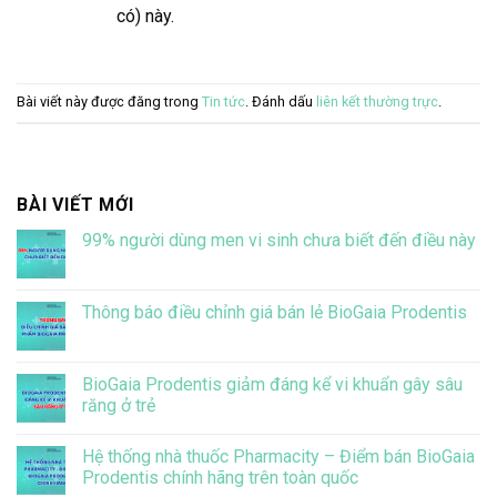
có) này.
Bài viết này được đăng trong
Tin tức
. Đánh dấu
liên kết thường trực
.
BÀI VIẾT MỚI
99% người dùng men vi sinh chưa biết đến điều này
Không
có
bình
luận
Thông báo điều chỉnh giá bán lẻ BioGaia Prodentis
ở
99%
Không
người
có
dùng
bình
men
luận
BioGaia Prodentis giảm đáng kể vi khuẩn gây sâu
vi
ở
răng ở trẻ
sinh
Thông
chưa
báo
Không
biết
điều
có
đến
chỉnh
Hệ thống nhà thuốc Pharmacity – Điểm bán BioGaia
bình
điều
giá
luận
Prodentis chính hãng trên toàn quốc
này
bán
ở
lẻ