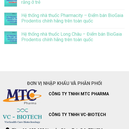
răng ở trẻ
sinh
Thông
chưa
báo
Không
biết
điều
có
đến
chỉnh
Hệ thống nhà thuốc Pharmacity – Điểm bán BioGaia
bình
điều
giá
luận
Prodentis chính hãng trên toàn quốc
này
bán
ở
lẻ
BioGaia
Không
BioGaia
Prodentis
có
Prodentis
Hệ thống nhà thuốc Long Châu – Điểm bán BioGaia
giảm
bình
đáng
luận
Prodentis chính hãng trên toàn quốc
kể
ở
vi
Hệ
Không
khuẩn
thống
có
gây
nhà
bình
sâu
thuốc
luận
răng
Pharmacity
ở
ở
–
Hệ
trẻ
Điểm
thống
bán
nhà
BioGaia
thuốc
Prodentis
Long
ĐƠN VỊ NHẬP KHẨU VÀ PHÂN PHỐI
chính
Châu
hãng
–
trên
Điểm
CÔNG TY TNHH MTC PHARMA
toàn
bán
quốc
BioGaia
Prodentis
chính
hãng
trên
CÔNG TY TNHH VC-BIOTECH
toàn
quốc