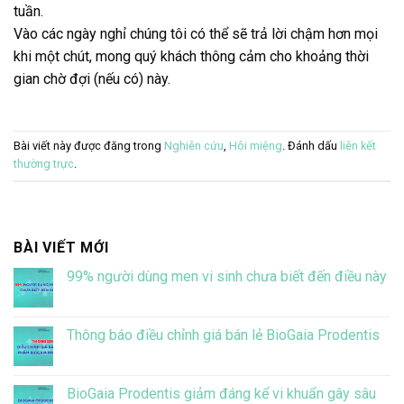
tuần.
Vào các ngày nghỉ chúng tôi có thể sẽ trả lời chậm hơn mọi
khi một chút, mong quý khách thông cảm cho khoảng thời
gian chờ đợi (nếu có) này.
Bài viết này được đăng trong
Nghiên cứu
,
Hôi miệng
. Đánh dấu
liên kết
thường trực
.
BÀI VIẾT MỚI
99% người dùng men vi sinh chưa biết đến điều này
Không
có
bình
luận
Thông báo điều chỉnh giá bán lẻ BioGaia Prodentis
ở
99%
Không
người
có
dùng
bình
men
luận
BioGaia Prodentis giảm đáng kể vi khuẩn gây sâu
vi
ở