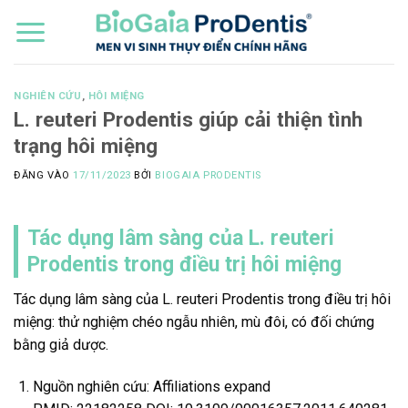
Bỏ
qua
nội
dung
NGHIÊN CỨU
,
HÔI MIỆNG
L. reuteri Prodentis giúp cải thiện tình
trạng hôi miệng
ĐĂNG VÀO
17/11/2023
BỞI
BIOGAIA PRODENTIS
Tác dụng lâm sàng của L. reuteri
Prodentis trong điều trị hôi miệng
Tác dụng lâm sàng của L. reuteri Prodentis trong điều trị hôi
miệng: thử nghiệm chéo ngẫu nhiên, mù đôi, có đối chứng
bằng giả dược.
Nguồn nghiên cứu: Affiliations expand