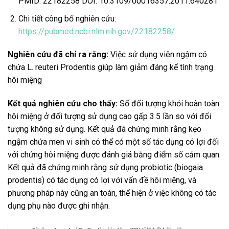
PMID:
22182258
DOI:
10.3109/00016357.2011.640281
Chi tiết công bố nghiên cứu:
https://pubmed.ncbi.nlm.nih.gov/22182258/
Nghiên cứu đã chỉ ra rằng:
Việc sử dụng viên ngậm có
chứa L. reuteri Prodentis giúp làm giảm đáng kể tình trạng
hôi miệng
Kết quả nghiên cứu cho thấy:
Số đối tượng khỏi hoàn toàn
hôi miệng ở đối tượng sử dụng cao gấp 3.5 lần so với đối
tượng không sử dụng. Kết quả đã chứng minh rằng kẹo
ngậm chứa men vi sinh có thể có một số tác dụng có lợi đối
với chứng hôi miệng được đánh giá bằng điểm số cảm quan.
Kết quả đã chứng minh rằng sử dụng probiotic (biogaia
prodentis) có tác dụng có lợi với vấn đề hôi miệng, và
phương pháp này cũng an toàn, thể hiện ở việc không có tác
dụng phụ nào được ghi nhận.