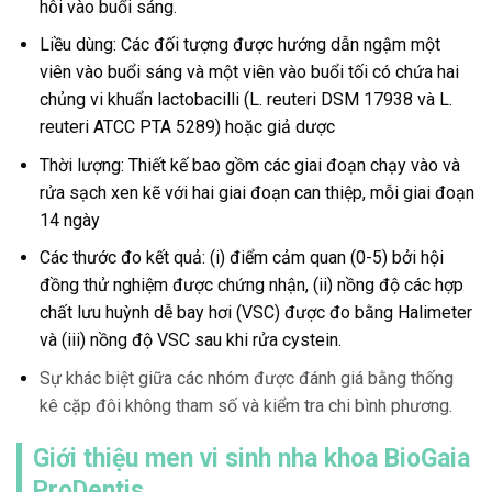
hôi vào buổi sáng.
Liều dùng: Các đối tượng được hướng dẫn ngậm một
viên vào buổi sáng và một viên vào buổi tối có chứa hai
chủng vi khuẩn lactobacilli (L. reuteri DSM 17938 và L.
reuteri ATCC PTA 5289) hoặc giả dược
Thời lượng: Thiết kế bao gồm các giai đoạn chạy vào và
rửa sạch xen kẽ với hai giai đoạn can thiệp, mỗi giai đoạn
14 ngày
Các thước đo kết quả: (i) điểm cảm quan (0-5) bởi hội
đồng thử nghiệm được chứng nhận, (ii) nồng độ các hợp
chất lưu huỳnh dễ bay hơi (VSC) được đo bằng Halimeter
và (iii) nồng độ VSC sau khi rửa cystein.
Sự khác biệt giữa các nhóm được đánh giá bằng thống
kê cặp đôi không tham số và kiểm tra chi bình phương.
Giới thiệu men vi sinh nha khoa BioGaia
ProDentis