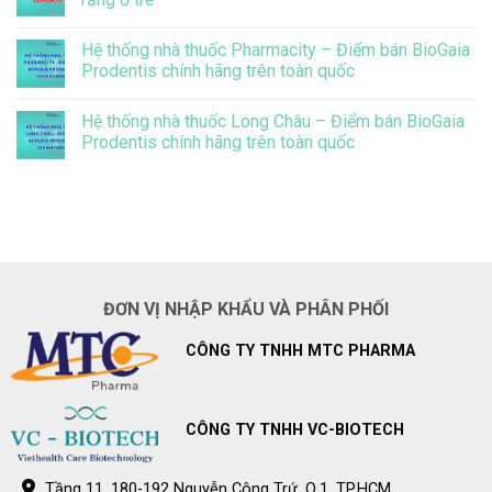
sinh
Thông
chưa
báo
Không
biết
điều
có
đến
chỉnh
Hệ thống nhà thuốc Pharmacity – Điểm bán BioGaia
bình
điều
giá
luận
Prodentis chính hãng trên toàn quốc
này
bán
ở
lẻ
BioGaia
Không
BioGaia
Prodentis
có
Prodentis
Hệ thống nhà thuốc Long Châu – Điểm bán BioGaia
giảm
bình
đáng
luận
Prodentis chính hãng trên toàn quốc
kể
ở
vi
Hệ
Không
khuẩn
thống
có
gây
nhà
bình
sâu
thuốc
luận
răng
Pharmacity
ở
ở
–
Hệ
trẻ
Điểm
thống
bán
nhà
BioGaia
thuốc
Prodentis
Long
ĐƠN VỊ NHẬP KHẨU VÀ PHÂN PHỐI
chính
Châu
hãng
–
trên
Điểm
CÔNG TY TNHH MTC PHARMA
toàn
bán
quốc
BioGaia
Prodentis
chính
hãng
trên
CÔNG TY TNHH VC-BIOTECH
toàn
quốc
Tầng 11, 180-192 Nguyễn Công Trứ, Q.1, TP.HCM