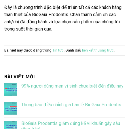
Đây là chương trình đặc biệt để tri ân tất cả các khách hàng
thân thiết của BioGaia Prodentis. Chân thành cảm ơn các
anh/chị đã đồng hành và lựa chọn sản phẩm của chúng tôi
trong suốt thời gian qua.
Bài viết này được đăng trong
Tin tức
. Đánh dấu
liên kết thường trực
.
BÀI VIẾT MỚI
99% người dùng men vi sinh chưa biết đến điều này
Không
có
bình
luận
Thông báo điều chỉnh giá bán lẻ BioGaia Prodentis
ở
99%
Không
người
có
dùng
bình
men
luận
BioGaia Prodentis giảm đáng kể vi khuẩn gây sâu
vi
ở
răng ở trẻ