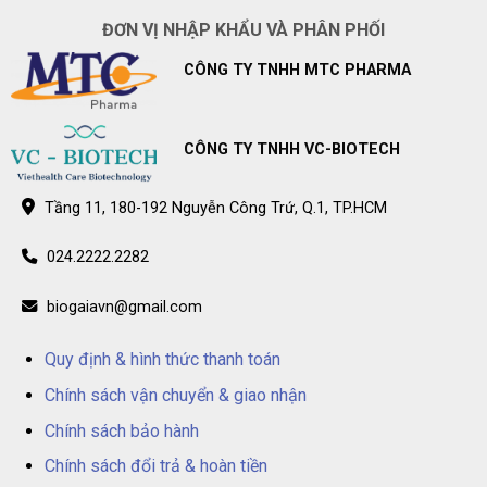
Prodentis
Long
ĐƠN VỊ NHẬP KHẨU VÀ PHÂN PHỐI
chính
Châu
hãng
–
trên
Điểm
CÔNG TY TNHH MTC PHARMA
toàn
bán
quốc
BioGaia
Prodentis
chính
hãng
trên
CÔNG TY TNHH VC-BIOTECH
toàn
quốc
Tầng 11, 180-192 Nguyễn Công Trứ, Q.1, TP.HCM
024.2222.2282
biogaiavn@gmail.com
Quy định & hình thức thanh toán
Chính sách vận chuyển & giao nhận
Chính sách bảo hành
Chính sách đổi trả & hoàn tiền