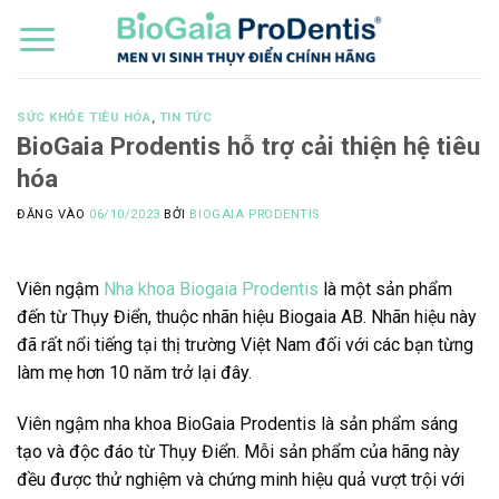
Bỏ
qua
nội
dung
SỨC KHỎE TIÊU HÓA
,
TIN TỨC
BioGaia Prodentis hỗ trợ cải thiện hệ tiêu
hóa
ĐĂNG VÀO
06/10/2023
BỞI
BIOGAIA PRODENTIS
Viên ngậm
Nha khoa Biogaia Prodentis
là một sản phẩm
đến từ Thụy Điển, thuộc nhãn hiệu Biogaia AB. Nhãn hiệu này
đã rất nổi tiếng tại thị trường Việt Nam đối với các bạn từng
làm mẹ hơn 10 năm trở lại đây.
Viên ngậm nha khoa BioGaia Prodentis là sản phẩm sáng
tạo và độc đáo từ Thụy Điển. Mỗi sản phẩm của hãng này
đều được thử nghiệm và chứng minh hiệu quả vượt trội với