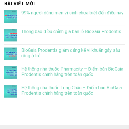
BÀI VIẾT MỚI
99% người dùng men vi sinh chưa biết đến điều này
Không
có
bình
luận
Thông báo điều chỉnh giá bán lẻ BioGaia Prodentis
ở
99%
Không
người
có
dùng
bình
men
luận
BioGaia Prodentis giảm đáng kể vi khuẩn gây sâu
vi
ở
răng ở trẻ
sinh
Thông
chưa
báo
Không
biết
điều
có
đến
chỉnh
Hệ thống nhà thuốc Pharmacity – Điểm bán BioGaia
bình
điều
giá
luận
Prodentis chính hãng trên toàn quốc
này
bán
ở
lẻ
BioGaia
Không
BioGaia
Prodentis
có
Prodentis
Hệ thống nhà thuốc Long Châu – Điểm bán BioGaia
giảm
bình
đáng
luận
Prodentis chính hãng trên toàn quốc
kể
ở
vi
Hệ
Không
khuẩn
thống
có
gây
nhà
bình
sâu
thuốc
luận
răng
Pharmacity
ở
ở
–
Hệ
trẻ
Điểm
thống
bán
nhà
BioGaia
thuốc