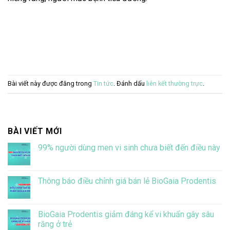
Bài viết này được đăng trong
Tin tức
. Đánh dấu
liên kết thường trực
.
BÀI VIẾT MỚI
99% người dùng men vi sinh chưa biết đến điều này
Không
có
bình
luận
Thông báo điều chỉnh giá bán lẻ BioGaia Prodentis
ở
99%
Không
người
có
dùng
bình
men
luận
BioGaia Prodentis giảm đáng kể vi khuẩn gây sâu
vi
ở
răng ở trẻ
sinh
Thông