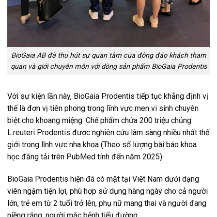
BioGaia AB đã thu hút sự quan tâm của đông đảo khách tham
quan và giới chuyên môn với dòng sản phẩm BioGaia Prodentis
Với sự kiện lần này, BioGaia Prodentis tiếp tục khẳng định vị
thế là đơn vị tiên phong trong lĩnh vực men vi sinh chuyên
biệt cho khoang miệng. Chế phẩm chứa 200 triệu chủng
L.reuteri Prodentis được nghiên cứu lâm sàng nhiều nhất thế
giới trong lĩnh vực nha khoa (Theo số lượng bài báo khoa
học đăng tải trên PubMed tính đến năm 2025).
BioGaia Prodentis hiện đã có mặt tại Việt Nam dưới dạng
viên ngậm tiện lợi, phù hợp sử dụng hàng ngày cho cả người
lớn, trẻ em từ 2 tuổi trở lên, phụ nữ mang thai và người đang
niềng răng, người mắc bệnh tiểu đường.