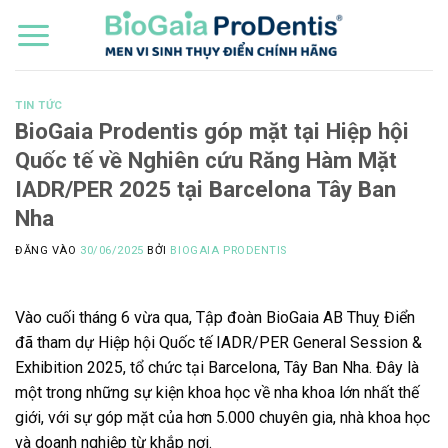
Bỏ
qua
nội
dung
TIN TỨC
BioGaia Prodentis góp mặt tại Hiệp hội
Quốc tế về Nghiên cứu Răng Hàm Mặt
IADR/PER 2025 tại Barcelona Tây Ban
Nha
ĐĂNG VÀO
30/06/2025
BỞI
BIOGAIA PRODENTIS
Vào cuối tháng 6 vừa qua, Tập đoàn BioGaia AB Thuỵ Điển
đã tham dự Hiệp hội Quốc tế IADR/PER General Session &
Exhibition 2025, tổ chức tại Barcelona, Tây Ban Nha. Đây là
một trong những sự kiện khoa học về nha khoa lớn nhất thế
giới, với sự góp mặt của hơn 5.000 chuyên gia, nhà khoa học
và doanh nghiệp từ khắp nơi.