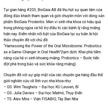
Tại gian hàng #203, BioGaia AB đã thu hút sự quan tâm của
đông đảo khách tham quan và giới chuyên môn với dòng sản
phẩm BioGaia Prodentis. Men vi sinh nha khoa có hiệu quả
trong phòng ngừa và hỗ trợ điều trị các bệnh lý răng miệng
hiện nay. Điểm nhấn nổi bật của BioGaia tại sự kiện là hội
thảo chuyên đề với chủ đề:
“Harnessing the Power of the Oral Microbiome: Probiotics
as a Game-Changer in Oral Health”(tạm dịch: Khai phá tiềm
năng của hệ vi sinh khoang miệng: Probiotics – Bước tiến
đột phá trong bảo vệ sức khỏe răng miệng).
Chuyên đề với sự góp mặt của các chuyên gia hàng đầu thế
giới nghiên cứu về lĩnh vực nha khoa như:
– GS. Wim Teughels – Đại học KU Leuven, Bỉ
– GS. Julia Davies – Đại học Malmö, Thụy Điển
– TS. Alex Mira – Viện FISABIO, Tây Ban Nha