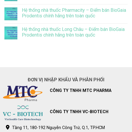
chưa
báo
Không
biết
điều
có
đến
chỉnh
Hệ thống nhà thuốc Pharmacity – Điểm bán BioGaia
bình
điều
giá
luận
Prodentis chính hãng trên toàn quốc
này
bán
ở
lẻ
BioGaia
Không
BioGaia
Prodentis
có
Prodentis
Hệ thống nhà thuốc Long Châu – Điểm bán BioGaia
giảm
bình
đáng
luận
Prodentis chính hãng trên toàn quốc
kể
ở
vi
Hệ
Không
khuẩn
thống
có
gây
nhà
bình
sâu
thuốc
luận
răng
Pharmacity
ở
ở
–
Hệ
trẻ
Điểm
thống
bán
nhà
BioGaia
thuốc
Prodentis
Long
ĐƠN VỊ NHẬP KHẨU VÀ PHÂN PHỐI
chính
Châu
hãng
–
trên
Điểm
CÔNG TY TNHH MTC PHARMA
toàn
bán
quốc
BioGaia
Prodentis
chính
hãng
trên
CÔNG TY TNHH VC-BIOTECH
toàn
quốc
Tầng 11, 180-192 Nguyễn Công Trứ, Q.1, TP.HCM